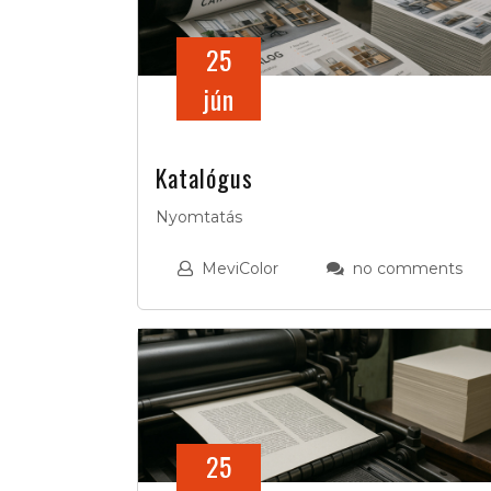
25
jún
Katalógus
Nyomtatás
MeviColor
no comments
25