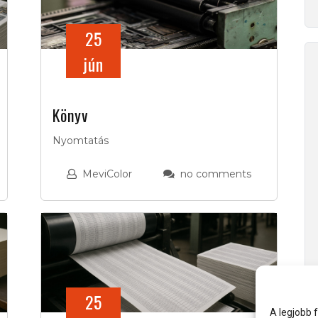
25
jún
Könyv
Nyomtatás
MeviColor
no comments
25
A legjobb 