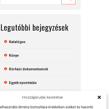
Legutóbbi bejegyzések
Katalógus
Könyv
Kórházi dokumentumok
Egyéb nyomtatás
Hozzájárulás kezelése
felhasználói élmény biztosítása érdekében sütiket és hasonló