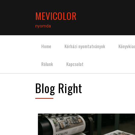
MEVICOLOR
nyomda
Home
Kórházi nyomtatványok
Könyvkia
Rólunk
Kapcsolat
Blog Right