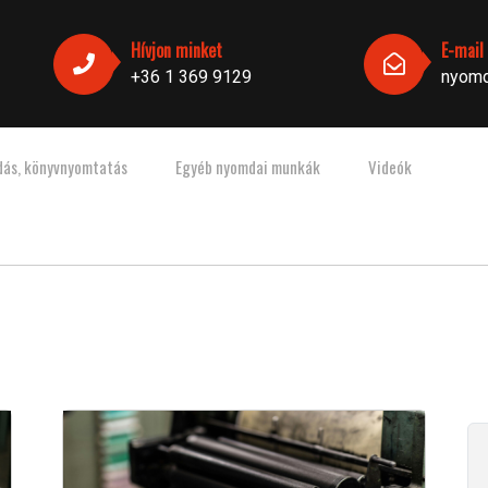
Hívjon minket
E-mail
+36 1 369 9129
nyomd
dás, könyvnyomtatás
Egyéb nyomdai munkák
Videók