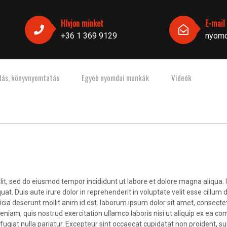
Hívjon minket
E-mail
+36 1 369 9129
nyomd
dás, könyvnyomtatás
Egyéb nyomdai munkák
Videók
lit, sed do eiusmod tempor incididunt ut labore et dolore magna aliqua.
t. Duis aute irure dolor in reprehenderit in voluptate velit esse cillum d
ficia deserunt mollit anim id est. laborum.ipsum dolor sit amet, consecte
niam, quis nostrud exercitation ullamco laboris nisi ut aliquip ex ea c
fugiat nulla pariatur. Excepteur sint occaecat cupidatat non proident, sun