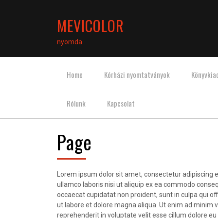
MEVICOLOR
nyomda
Home
Kórházi nyomtatványok
Könyvkia
Rólunk
Kapcsolat
Page
Lorem ipsum dolor sit amet, consectetur adipiscing e
ullamco laboris nisi ut aliquip ex ea commodo consequa
occaecat cupidatat non proident, sunt in culpa qui of
ut labore et dolore magna aliqua. Ut enim ad minim ve
reprehenderit in voluptate velit esse cillum dolore eu 