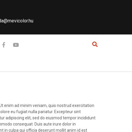
a@mevicolor.hu
 Ut enim ad minim veniam, quis nostrud exercitation
olore eu fugiat nulla pariatur. Excepteur sint
tur adipiscing elit, sed do eiusmod tempor incididunt
ommodo consequat. Duis aute irure dolor in
t in culpa qui officia deserunt mollit anim id est