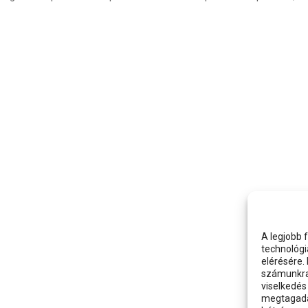
A legjobb 
technológi
elérésére.
számunkra,
viselkedés
megtagadás